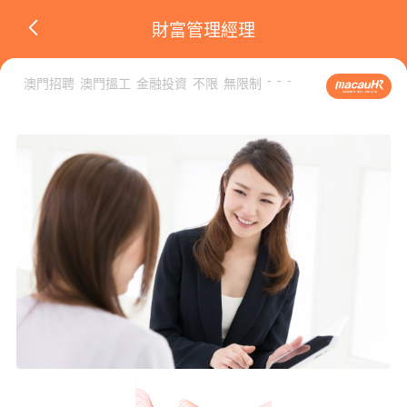
財富管理經理
-
-
-
澳門招聘
澳門搵工
金融投資
不限
無限制