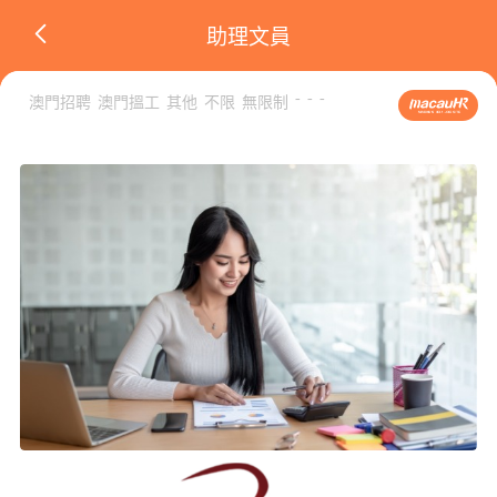
助理文員
-
-
-
澳門招聘
澳門搵工
其他
不限
無限制