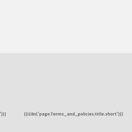
)}}
{{i18n('page.Terms_and_policies.title.short')}}