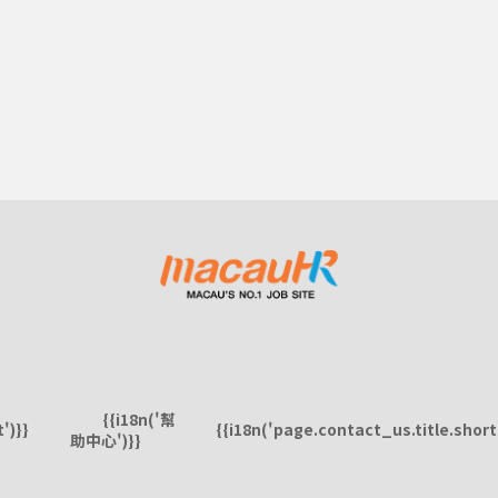
{{i18n('幫
')}}
{{i18n('page.contact_us.title.short'
助中心')}}