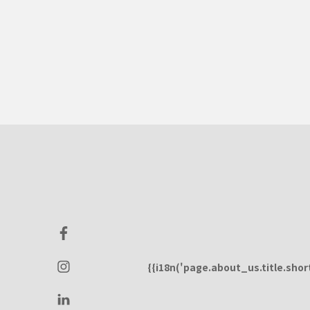
{{i18n('page.about_us.title.short