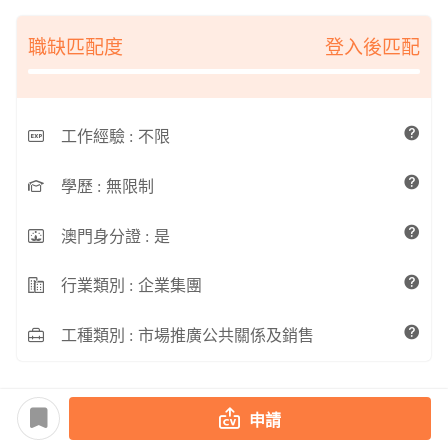
職缺匹配度
登入後匹配
工作經驗 :
不限
學歷 :
無限制
澳門身分證 :
是
行業類別 :
企業集團
工種類別 :
市場推廣公共關係及銷售
申請