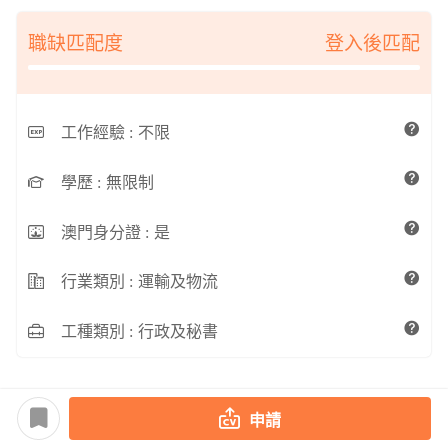
職缺匹配度
登入後匹配
工作經驗 :
不限
學歷 :
無限制
澳門身分證 :
是
行業類別 :
運輸及物流
工種類別 :
行政及秘書
申請