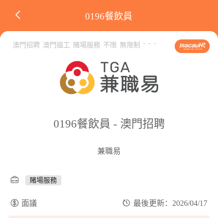
0196餐飲員
-
-
-
澳門招聘
澳門搵工
賭場服務
不限
無限制
0196餐飲員 - 澳門招聘
兼職易
賭場服務
面議
最後更新：2026/04/17