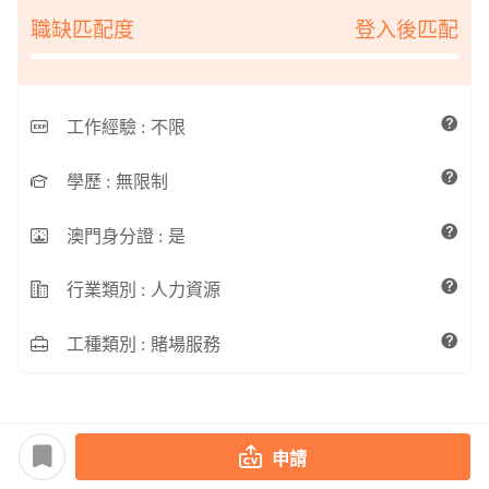
職缺匹配度
登入後匹配
工作經驗 :
不限
學歷 :
無限制
澳門身分證 :
是
行業類別 :
人力資源
工種類別 :
賭場服務
申請