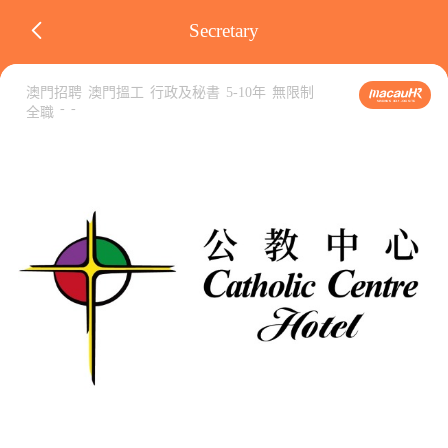
Secretary
澳門招聘
澳門搵工
行政及秘書
5-10年
無限制
-
-
全職