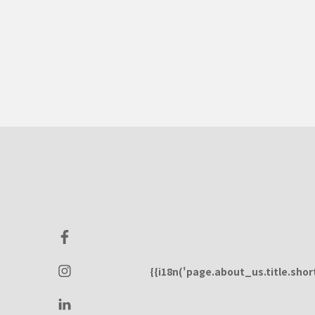
{{i18n('page.about_us.title.short