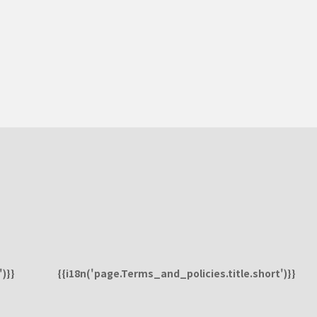
)}}
{{i18n('page.Terms_and_policies.title.short')}}