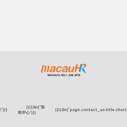
{{i18n('幫
')}}
{{i18n('page.contact_us.title.short'
助中心')}}