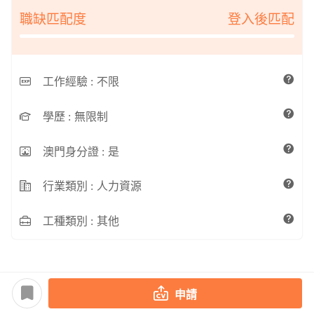
職缺匹配度
登入後匹配
工作經驗 :
不限
學歷 :
無限制
澳門身分證 :
是
行業類別 :
人力資源
工種類別 :
其他
申請