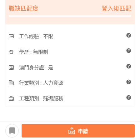
職缺匹配度
登入後匹配
工作經驗 :
不限
學歷 :
無限制
澳門身分證 :
是
行業類別 :
人力資源
工種類別 :
賭場服務
申請