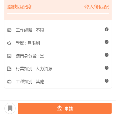
職缺匹配度
登入後匹配
工作經驗 :
不限
學歷 :
無限制
澳門身分證 :
是
行業類別 :
人力資源
工種類別 :
其他
申請