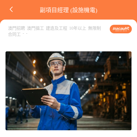
副項目經理 (設施機電)
澳門招聘
澳門搵工
建造及工程
10年以上
無限制
-
-
合同工