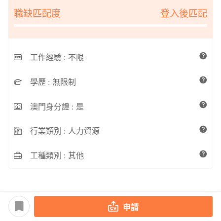
職缺匹配度
登入後匹配
工作經驗 :
不限
學歷 :
無限制
澳門身分證 :
是
行業類別 :
人力資源
工種類別 :
其他
申請