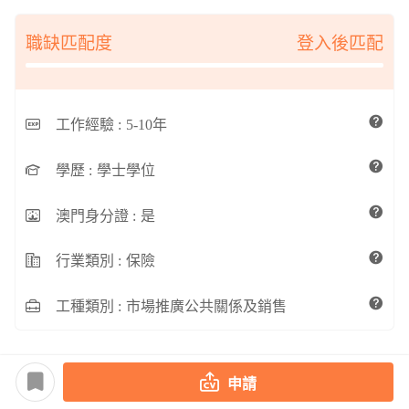
職缺匹配度
登入後匹配
工作經驗 :
5-10年
學歷 :
學士學位
澳門身分證 :
是
行業類別 :
保險
工種類別 :
市場推廣公共關係及銷售
申請