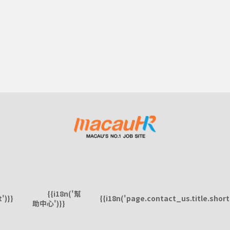
{{i18n('幫
')}}
{{i18n('page.contact_us.title.short'
助中心')}}