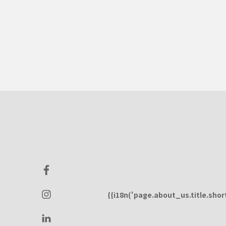
{{i18n('page.about_us.title.short