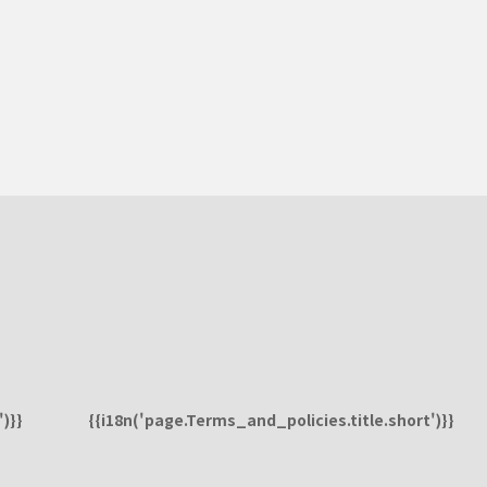
)}}
{{i18n('page.Terms_and_policies.title.short')}}