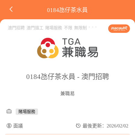
0184氹仔茶水員
-
-
-
澳門招聘
澳門搵工
賭場服務
不限
無限制
0184氹仔茶水員 - 澳門招聘
兼職易
賭場服務
面議
最後更新：2026/02/02