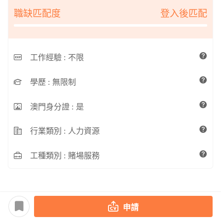
職缺匹配度
登入後匹配
工作經驗 :
不限
學歷 :
無限制
澳門身分證 :
是
行業類別 :
人力資源
工種類別 :
賭場服務
申請