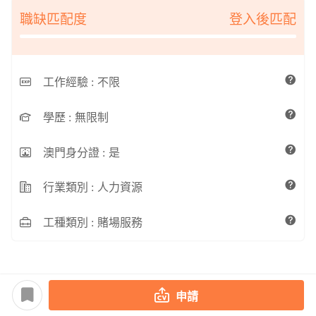
職缺匹配度
登入後匹配
工作經驗 :
不限
學歷 :
無限制
澳門身分證 :
是
行業類別 :
人力資源
工種類別 :
賭場服務
申請