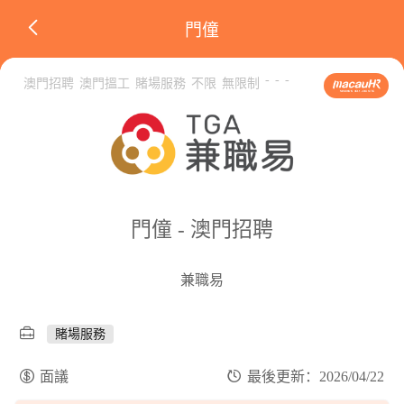
門僮
-
-
-
澳門招聘
澳門搵工
賭場服務
不限
無限制
門僮 - 澳門招聘
兼職易
賭場服務
面議
最後更新：2026/04/22