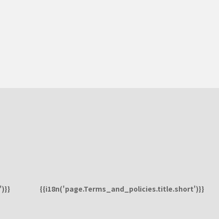
)}}
{{i18n('page.Terms_and_policies.title.short')}}