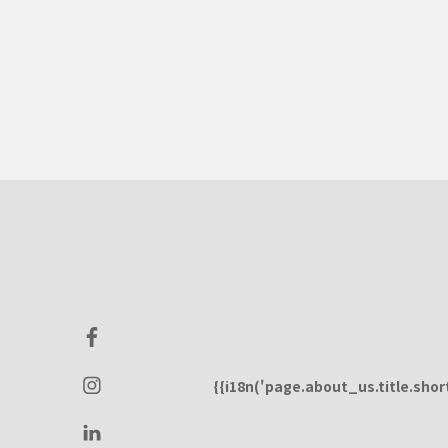
{{i18n('page.about_us.title.short