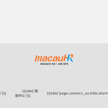
{{i18n('幫
')}}
{{i18n('page.contact_us.title.short'
助中心')}}