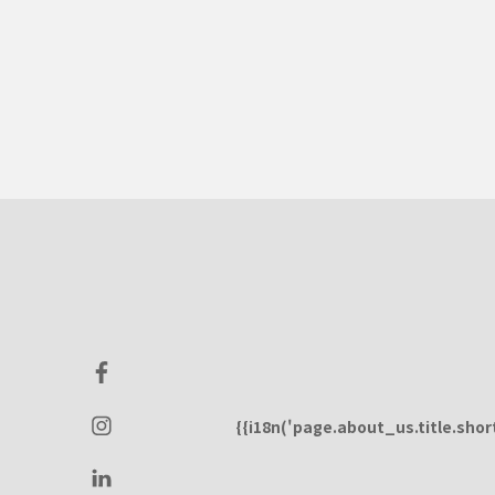
{{i18n('page.about_us.title.short