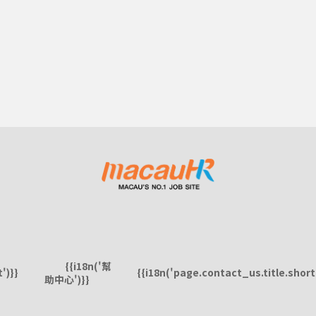
{{i18n('幫
')}}
{{i18n('page.contact_us.title.short'
助中心')}}