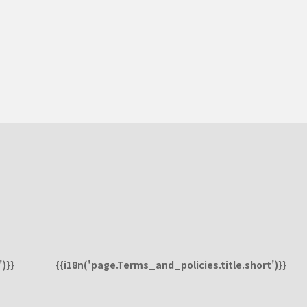
)}}
{{i18n('page.Terms_and_policies.title.short')}}