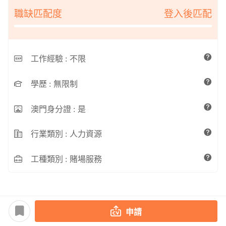
職缺匹配度
登入後匹配
工作經驗 :
不限
學歷 :
無限制
澳門身分證 :
是
行業類別 :
人力資源
工種類別 :
賭場服務
申請