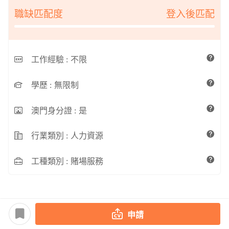
職缺匹配度
登入後匹配
工作經驗 :
不限
學歷 :
無限制
澳門身分證 :
是
行業類別 :
人力資源
工種類別 :
賭場服務
申請