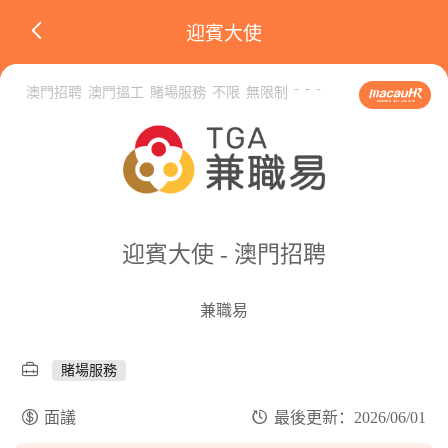
迎賓大使
-
-
-
澳門招聘
澳門搵工
賭場服務
不限
無限制
迎賓大使 - 澳門招聘
兼職易
賭場服務
面議
最後更新：2026/06/01