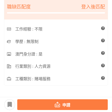
職缺匹配度
登入後匹配
工作經驗 :
不限
學歷 :
無限制
澳門身分證 :
是
行業類別 :
人力資源
工種類別 :
賭場服務
申請