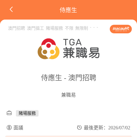
侍應生
-
-
-
澳門招聘
澳門搵工
賭場服務
不限
無限制
侍應生 - 澳門招聘
兼職易
賭場服務
面議
最後更新：2026/07/02